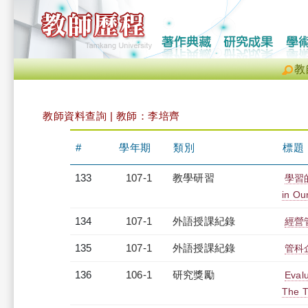
教
教師資料查詢 | 教師：李培齊
#
學年期
類別
標題
133
107-1
教學研習
學習的未
in Ou
134
107-1
外語授課紀錄
經營管
135
107-1
外語授課紀錄
管科企
136
106-1
研究獎勵
Evalu
The 