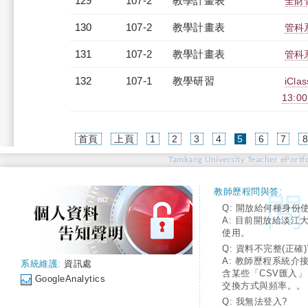
129
107-2
教學計畫表
全財管
130
107-2
教學計畫表
管科系
131
107-2
教學計畫表
管科系
132
107-1
教學研習
iCl
13:0
(current)
首頁
上頁
1
2
3
4
5
6
7
Tamkang University Teacher ePortfo
教師歷程問與答:
Q: 開放給何種身份
A: 目前開放給淡江
使用。
Q: 資料不完整(正確)
A: 教師歷程系統介
系統維護:
資訊處
含某些「CSV匯入
GoogleAnalytics
交換方式與頻率。。
Q: 我無法登入?