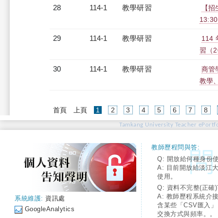
28
114-1
教學研習
【招
13:30
29
114-1
教學研習
11
習（20
30
114-1
教學研習
商管學
教學、研
(current)
首頁
上頁
1
2
3
4
5
6
7
8
Tamkang University Teacher ePortfo
教師歷程問與答:
Q: 開放給何種身份
A: 目前開放給淡江
使用。
Q: 資料不完整(正確)
A: 教師歷程系統介
系統維護:
資訊處
含某些「CSV匯入
GoogleAnalytics
交換方式與頻率。。