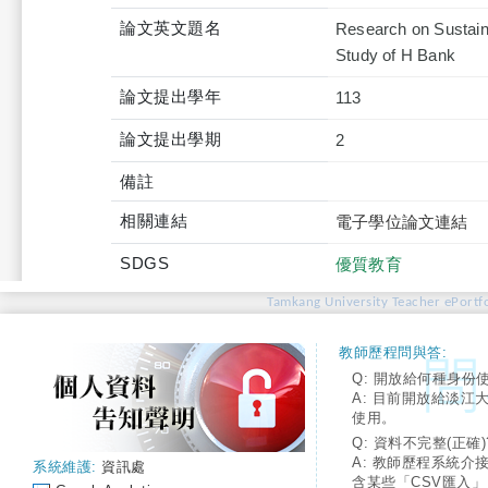
論文英文題名
Research on Sustain
Study of H Bank
論文提出學年
113
論文提出學期
2
備註
相關連結
電子學位論文連結
SDGS
優質教育
Tamkang University Teacher ePortfo
教師歷程問與答:
Q: 開放給何種身份
A: 目前開放給淡江
使用。
Q: 資料不完整(正確)
A: 教師歷程系統介
系統維護:
資訊處
含某些「CSV匯入