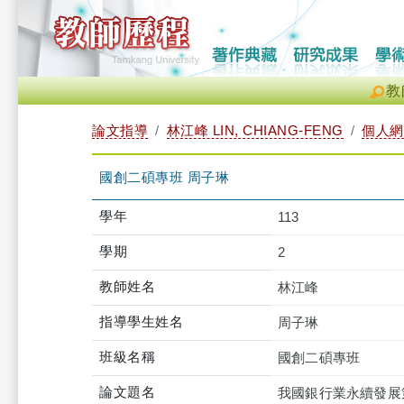
教
論文指導
林江峰 LIN, CHIANG-FENG
個人網
國創二碩專班 周子琳
學年
113
學期
2
教師姓名
林江峰
指導學生姓名
周子琳
班級名稱
國創二碩專班
論文題名
我國銀行業永續發展