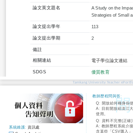
論文英文題名
A Study on the Impac
Strategies of Small
論文提出學年
113
論文提出學期
2
備註
相關連結
電子學位論文連結
SDGS
優質教育
Tamkang University Teacher ePortfo
教師歷程問與答:
Q: 開放給何種身份
A: 目前開放給淡江
使用。
Q: 資料不完整(正確)
A: 教師歷程系統介
系統維護:
資訊處
含某些「CSV匯入