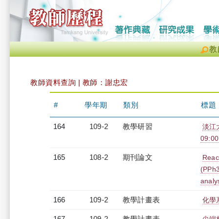
教
教師資料查詢 | 教師：謝忠宏
#
學年期
類別
標題
164
109-2
教學研習
淡江
09:00
165
108-2
期刊論文
React
(PPh3
analys
166
109-2
教學計畫表
化學系
167
109-2
教學計畫表