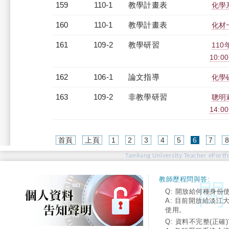
159
110-1
教學計畫表
化學系
160
110-1
教學計畫表
化材一
161
109-2
教學研習
110
10:00
162
106-1
論文指導
化學
163
109-2
非教學研習
聰明
14:00
(current)
首頁
上頁
1
2
3
4
5
6
7
Tamkang University Teacher ePortfo
教師歷程問與答:
Q: 開放給何種身份
A: 目前開放給淡江
使用。
Q: 資料不完整(正確)