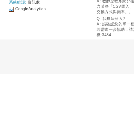
A: 教師歷程系統介
系統維護:
資訊處
含某些「CSV匯入
GoogleAnalytics
交換方式與頻率。。
Q: 我無法登入?
A: 請確認您的單一
若需進一步協助，請
機:3484