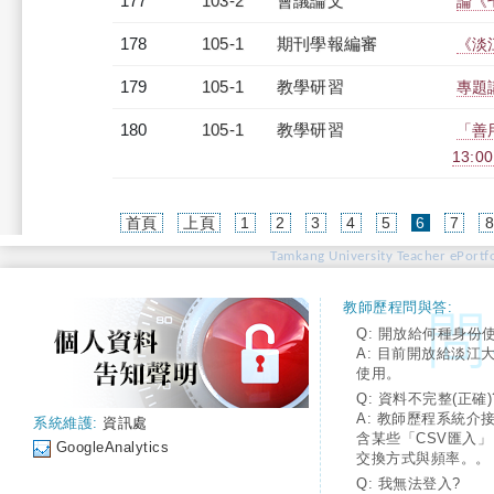
177
103-2
會議論文
論《
178
105-1
期刊學報編審
《淡
179
105-1
教學研習
專題講
180
105-1
教學研習
「善用
13:0
(current)
首頁
上頁
1
2
3
4
5
6
7
Tamkang University Teacher ePortfo
教師歷程問與答:
Q: 開放給何種身份
A: 目前開放給淡江
使用。
Q: 資料不完整(正確)
A: 教師歷程系統介
系統維護:
資訊處
含某些「CSV匯入
GoogleAnalytics
交換方式與頻率。。
Q: 我無法登入?