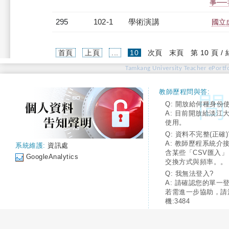
事─
295
102-1
學術演講
國立
(current)
首頁
上頁
...
10
次頁
末頁
第 10 頁 /
Tamkang University Teacher ePortfo
教師歷程問與答:
Q: 開放給何種身份
A: 目前開放給淡江
使用。
Q: 資料不完整(正確)
A: 教師歷程系統介
系統維護:
資訊處
含某些「CSV匯入
GoogleAnalytics
交換方式與頻率。。
Q: 我無法登入?
A: 請確認您的單一
若需進一步協助，請
機:3484