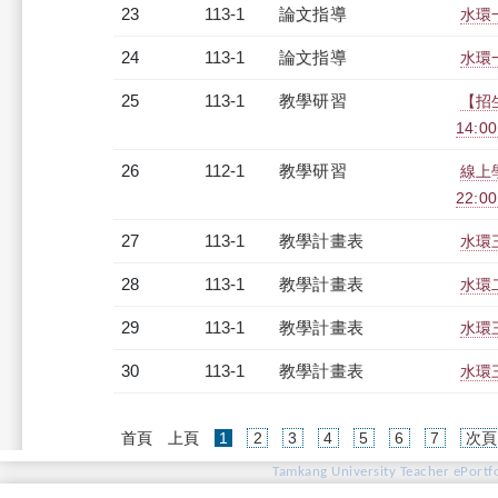
23
113-1
論文指導
水環
24
113-1
論文指導
水環
25
113-1
教學研習
【招
14:00
26
112-1
教學研習
線上學
22:0
27
113-1
教學計畫表
水環三
28
113-1
教學計畫表
水環二
29
113-1
教學計畫表
水環三
30
113-1
教學計畫表
水環三
(current)
首頁
上頁
1
2
3
4
5
6
7
次頁
Tamkang University Teacher ePortfo