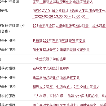
席學術性會議
文學、編輯與出版學術研討會論文發表人
學研習
面對COVID-19之即時線上教學方案說明會暨工作
（2020-02-26 13:30:00 ~ 15:00:00）
般案研究計畫 (不
108學年度淡江大學重點研究補助計畫「淡水河海
研發處)
與學術服務
科技部108年專題研究計畫審查委員
與學術服務
第十五屆林榮三文學獎新詩組複審委員
他
中山堂見證了詩的盛世
與學術服務
區域文學史編纂計畫顧問
與學術服務
第二屆海洋詩創作徵選決審委員
與學術服務
胡思人文講座「中西會通，文哲交融」策畫人
與學術服務
「人在哪，家就在哪──族群身分與成長記憶」座
與學術服務
國立臺灣大學中國文學系碩士班蕭以涵論文口試