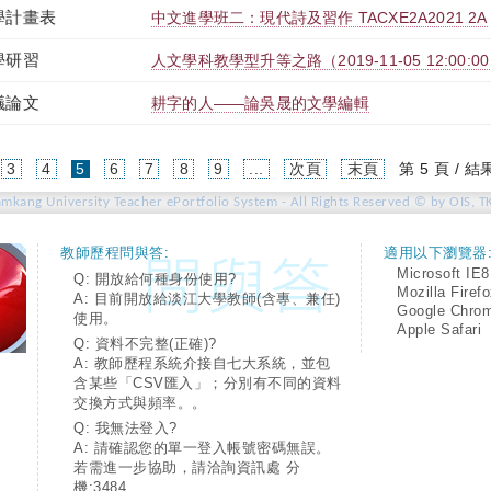
學計畫表
中文進學班二：現代詩及習作 TACXE2A2021 2A
學研習
人文學科教學型升等之路（2019-11-05 12:00:00 ~
議論文
耕字的人——論吳晟的文學編輯
(current)
3
4
5
6
7
8
9
...
次頁
末頁
第 5 頁 / 結
amkang University Teacher ePortfolio System - All Rights Reserved © by OIS, T
教師歷程問與答:
適用以下瀏覽器
Microsoft IE8
Q: 開放給何種身份使用?
Mozilla Firef
A: 目前開放給淡江大學教師(含專、兼任)
Google Chro
使用。
Apple Safari
Q: 資料不完整(正確)?
A: 教師歷程系統介接自七大系統，並包
含某些「CSV匯入」；分別有不同的資料
交換方式與頻率。。
Q: 我無法登入?
A: 請確認您的單一登入帳號密碼無誤。
若需進一步協助，請洽詢資訊處 分
機:3484