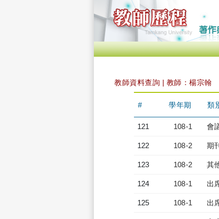
教師資料查詢 | 教師：楊宗翰
#
學年期
類
121
108-1
會
122
108-2
期
123
108-2
其
124
108-1
出
125
108-1
出