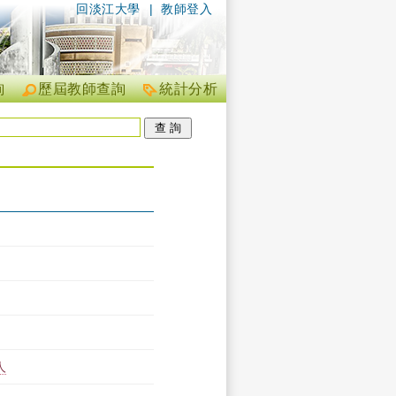
回淡江大學
|
教師登入
詢
歷屆教師查詢
統計分析
人