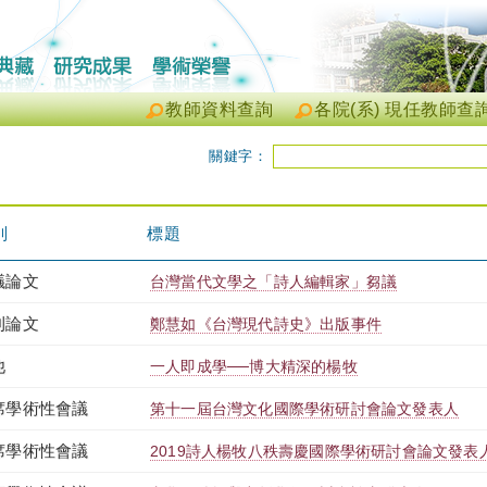
教師資料查詢
各院(系) 現任教師查
關鍵字：
別
標題
議論文
台灣當代文學之「詩人編輯家」芻議
刊論文
鄭慧如《台灣現代詩史》出版事件
他
一人即成學──博大精深的楊牧
席學術性會議
第十一屆台灣文化國際學術研討會論文發表人
席學術性會議
2019詩人楊牧八秩壽慶國際學術研討會論文發表