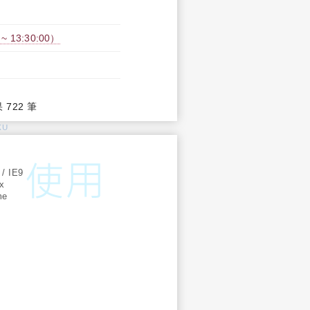
 13:30:00）
果 722 筆
KU
:
 / IE9
ox
me