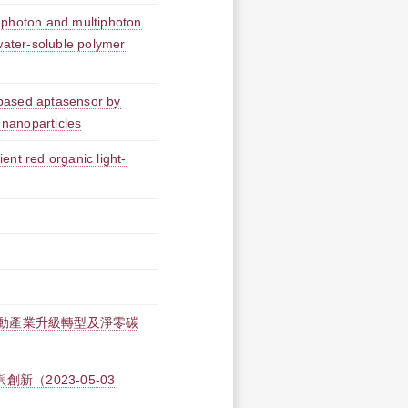
le-photon and multiphoton
water-soluble polymer
l-based aptasensor by
 nanoparticles
ent red organic light-
題：啟動產業升級轉型及淨零碳
）
創新（2023-05-03