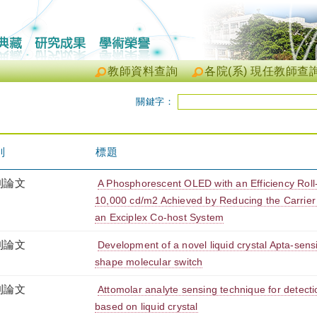
教師資料查詢
各院(系) 現任教師查
關鍵字：
別
標題
刊論文
A Phosphorescent OLED with an Efficiency Roll
10,000 cd/m2 Achieved by Reducing the Carrier M
an Exciplex Co-host System
刊論文
Development of a novel liquid crystal Apta-sens
shape molecular switch
刊論文
Attomolar analyte sensing technique for detect
based on liquid crystal