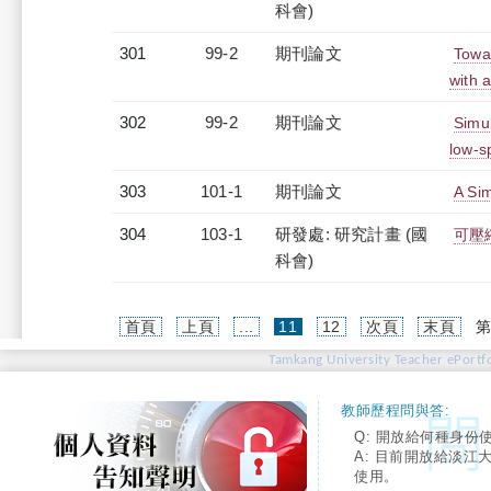
科會)
301
99-2
期刊論文
Towa
with 
302
99-2
期刊論文
Simul
low-s
303
101-1
期刊論文
A Sim
304
103-1
研發處: 研究計畫 (國
可壓
科會)
(current)
首頁
上頁
...
11
12
次頁
末頁
第
Tamkang University Teacher ePortfo
教師歷程問與答:
Q: 開放給何種身份
A: 目前開放給淡江
使用。