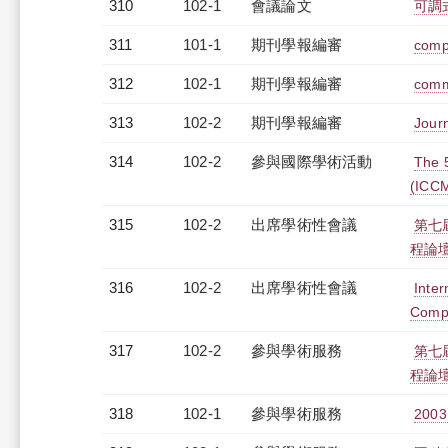
310
102-1
會議論文
可調
311
101-1
期刊學報編審
compu
312
102-1
期刊學報編審
comm
313
102-2
期刊學報編審
Journ
314
102-2
參與國際學術活動
The 
(ICC
315
102-2
出席學術性會議
第七
程論
316
102-2
出席學術性會議
Inter
Compu
317
102-2
參與學術服務
第七
程論
318
102-1
參與學術服務
20