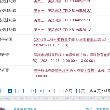
語授課紀錄
英文三：英語演講 TFLXB3A0532 2H
語授課紀錄
英文一：英語會話 TFLXB1A0529 2A
語授課紀錄
英文三：英語演講 TFLXB3A0532 1H
語授課紀錄
英文一：英語會話 TFLXB1A0529 1A
教學研習
107-1員工福利委員會才藝班-瑜珈養生班(週三)（2018-
2019-01-11 13:40:00）
學研習
認識永續發展目標：知識管理「跨」環境教育創新
師)（2021-04-13 12:00:00 ~ 13:00:00）
學研習
教學特優教師教學分享:為何教書？理想．正確（2021-03
13:00:00）
(current)
3
4
5
6
7
8
9
...
次頁
末頁
第 4 頁 / 結
amkang University Teacher ePortfolio System - All Rights Reserved © by OIS, T
教師歷程問與答:
適用以下瀏覽器