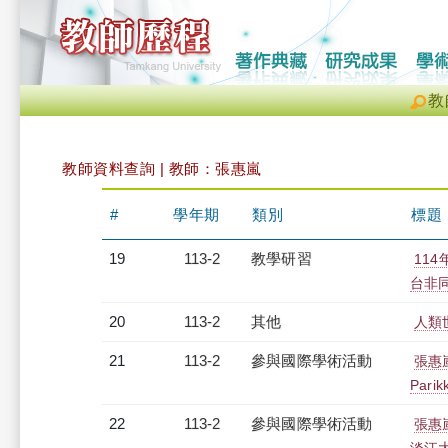
教
教師資料查詢 | 教師：張惠嵐
#
學年期
類別
標題
19
113-2
教學研習
11
台非同步
20
113-2
其他
人類
21
113-2
參與國際學術活動
張惠
Par
22
113-2
參與國際學術活動
張惠