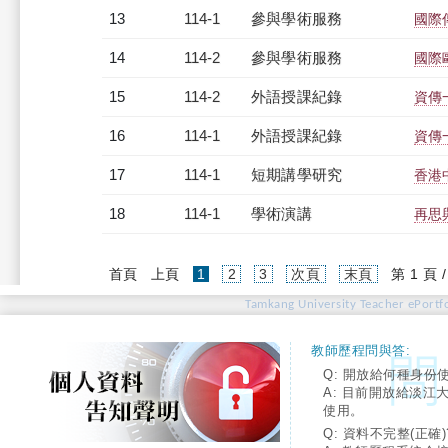
13
114-1
參與學術服務
國際
14
114-2
參與學術服務
國際
15
114-2
外語授課紀錄
資傳一
16
114-1
外語授課紀錄
資傳一
17
114-1
短期講學研究
香港
18
114-1
學術演講
再思
(current)
首頁
上頁
1
2
3
次頁
末頁
第 1 頁 
Tamkang University Teacher ePortfo
教師歷程問與答:
Q: 開放給何種身份
A: 目前開放給淡江
使用。
Q: 資料不完整(正確)