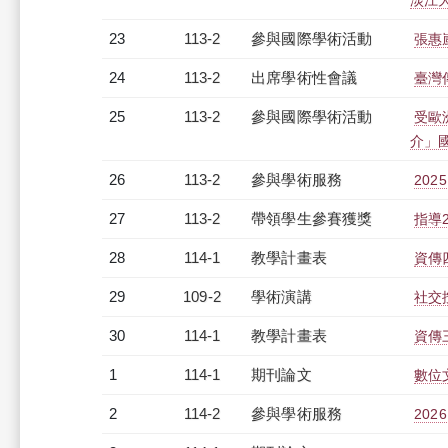
淡江
23
113-2
參與國際學術活動
張惠
24
113-2
出席學術性會議
臺灣
25
113-2
參與國際學術活動
受歐
介」國
26
113-2
參與學術服務
20
27
113-2
帶領學生參賽獲獎
指導
28
114-1
教學計畫表
資傳四
29
109-2
學術演講
社交
30
114-1
教學計畫表
資傳三
1
114-1
期刊論文
數位
2
114-2
參與學術服務
20