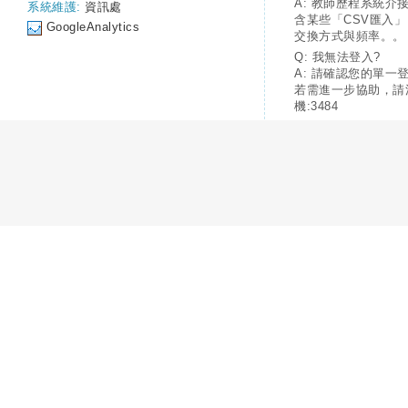
A: 教師歷程系統介
系統維護:
資訊處
含某些「CSV匯入
GoogleAnalytics
交換方式與頻率。。
Q: 我無法登入?
A: 請確認您的單一
若需進一步協助，請
機:3484