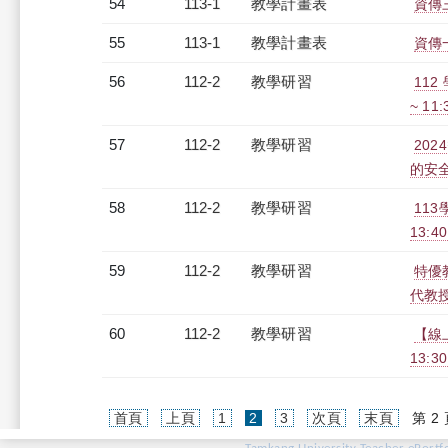
54
113-1
教學計畫表
資傳三
55
113-1
教學計畫表
資傳一
56
112-2
教學研習
112
~ 11
57
112-2
教學研習
20
的安全應
58
112-2
教學研習
113
13:4
59
112-2
教學研習
特優
代教授)
60
112-2
教學研習
【線上
13:3
(current)
首頁
上頁
1
2
3
次頁
末頁
第 2 