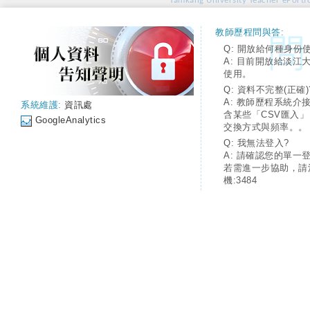
Tamkang University Teacher ePortfo
教師歷程問與答:
Q: 開放給何種身份
A: 目前開放給淡江
使用。
Q: 資料不完整(正確)
A: 教師歷程系統介
系統維護:
資訊處
含某些「CSV匯入
GoogleAnalytics
交換方式與頻率。。
Q: 我無法登入?
A: 請確認您的單一
若需進一步協助，請
機:3484