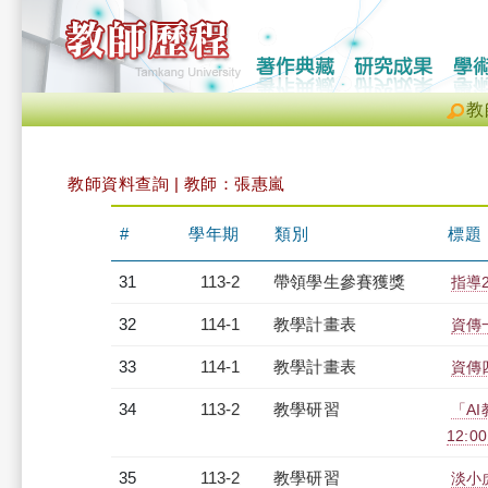
教
教師資料查詢 | 教師：張惠嵐
#
學年期
類別
標題
31
113-2
帶領學生參賽獲獎
指導
32
114-1
教學計畫表
資傳一
33
114-1
教學計畫表
資傳四
34
113-2
教學研習
「A
12:00
35
113-2
教學研習
淡小虎