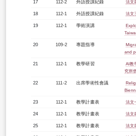
17
112-2
外語授課紀錄
法文四
18
112-1
外語授課紀錄
法文三
19
112-1
學術演講
Explo
Taiwa
20
109-2
專題指導
Migra
and p
21
112-1
教學研習
AI
究所曾元
22
111-2
出席學術性會議
Relig
Bienn
23
112-1
教學計畫表
法文
24
112-1
教學計畫表
法文四
25
112-1
教學計畫表
法文四