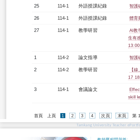
25
114-1
外語授課紀錄
智護碩
26
114-1
外語授課紀錄
體育
27
114-1
教學研習
AI教
生有感
13:0
1
114-2
論文指導
智護
2
114-2
教學研習
【線
17 18
3
114-1
會議論文
Effec
skill
(current)
首頁
上頁
1
2
3
4
次頁
末頁
第 
Tamkang University Teacher ePortfo
教師歷程問與答: