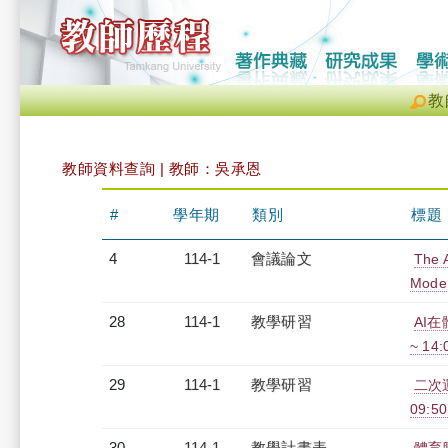
教
教師資料查詢 | 教師：吳承恩
#
學年期
類別
標題
4
114-1
會議論文
The A
Moder
28
114-1
教學研習
AI在
~ 14
29
114-1
教學研習
二次
09:50
30
114-1
教學計畫表