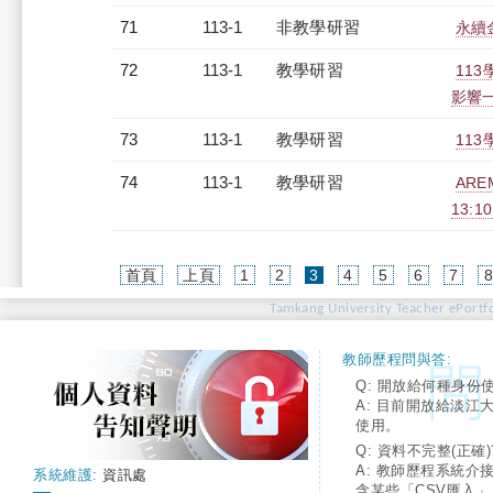
71
113-1
非教學研習
永續金
72
113-1
教學研習
11
影響一眾
73
113-1
教學研習
113
74
113-1
教學研習
AR
13:10
(current)
首頁
上頁
1
2
3
4
5
6
7
Tamkang University Teacher ePortfo
教師歷程問與答:
Q: 開放給何種身份
A: 目前開放給淡江
使用。
Q: 資料不完整(正確)
A: 教師歷程系統介
系統維護:
資訊處
含某些「CSV匯入