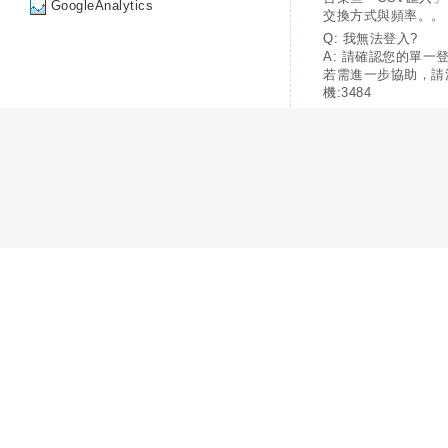
GoogleAnalytics
交換方式與頻率。。
Q: 我無法登入?
A: 請確認您的單一
若需進一步協助，請
機:3484