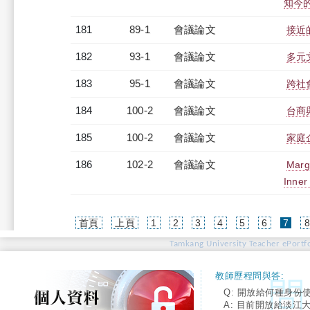
知今
181
89-1
會議論文
接近
182
93-1
會議論文
多元
183
95-1
會議論文
跨社
184
100-2
會議論文
台商
185
100-2
會議論文
家庭
186
102-2
會議論文
Margi
Inner
(cur
首頁
上頁
1
2
3
4
5
6
7
Tamkang University Teacher ePortfo
教師歷程問與答:
Q: 開放給何種身份
A: 目前開放給淡江