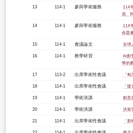
13
114-1
參與學術服務
11
員、
14
114-1
參與學術服務
11
命題
15
114-1
會議論文
全球
16
114-1
教學研習
AI
學的夥伴
17
113-2
出席學術性會議
「匈
18
114-1
出席學術性會議
「捷
19
114-1
學術演講
創意
20
114-1
學術演講
決策
21
114-1
出席學術性會議
「新
22
114-1
出席學術性會議
臺北