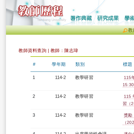
教
教師資料查詢 | 教師：陳志瑋
#
學年期
類別
標題
1
114-2
教學研習
115
15:30
2
114-2
教學研習
11
習（20
3
114-2
教學研習
獎勵
（2026
4
114-2
出席學術性會議