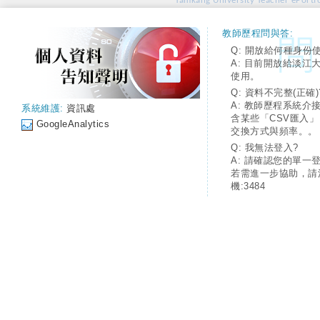
Tamkang University Teacher ePortfo
教師歷程問與答:
Q: 開放給何種身份
A: 目前開放給淡江
使用。
Q: 資料不完整(正確)
A: 教師歷程系統介
系統維護:
資訊處
含某些「CSV匯入
GoogleAnalytics
交換方式與頻率。。
Q: 我無法登入?
A: 請確認您的單一
若需進一步協助，請
機:3484