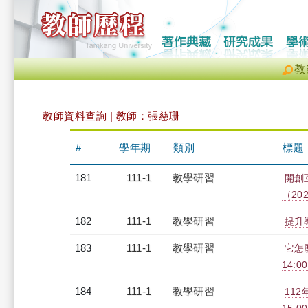
教
教師資料查詢 | 教師：張慈珊
#
學年期
類別
標題
181
111-1
教學研習
開創
（2022
182
111-1
教學研習
提升導
183
111-1
教學研習
它怎
14:00
184
111-1
教學研習
112