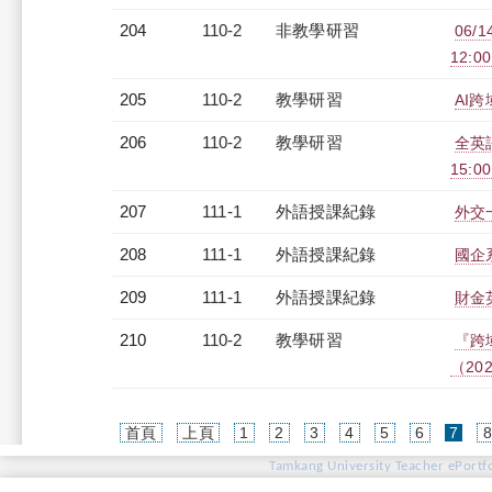
204
110-2
非教學研習
06/
12:00
205
110-2
教學研習
AI跨
206
110-2
教學研習
全英語
15:0
207
111-1
外語授課紀錄
外交一
208
111-1
外語授課紀錄
國企系
209
111-1
外語授課紀錄
財金英
210
110-2
教學研習
『跨
（2022
(cur
首頁
上頁
1
2
3
4
5
6
7
Tamkang University Teacher ePortfo