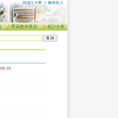
回淡江大學
|
教師登入
詢
歷屆教師查詢
統計分析
6 0A