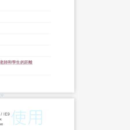
˙老師和學生的距離
KU
:
 / IE9
ox
me