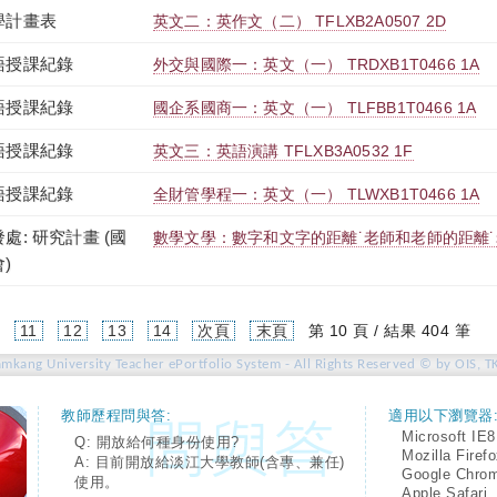
學計畫表
英文二：英作文（二） TFLXB2A0507 2D
語授課紀錄
外交與國際一：英文（一） TRDXB1T0466 1A
語授課紀錄
國企系國商一：英文（一） TLFBB1T0466 1A
語授課紀錄
英文三：英語演講 TFLXB3A0532 1F
語授課紀錄
全財管學程一：英文（一） TLWXB1T0466 1A
處: 研究計畫 (國
數學文學：數字和文字的距離˙老師和老師的距離
)
(current)
11
12
13
14
次頁
末頁
第 10 頁 / 結果 404 筆
amkang University Teacher ePortfolio System - All Rights Reserved © by OIS, T
教師歷程問與答:
適用以下瀏覽器
Microsoft IE8
Q: 開放給何種身份使用?
Mozilla Firef
A: 目前開放給淡江大學教師(含專、兼任)
Google Chro
使用。
Apple Safari