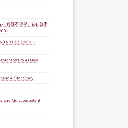
作坊-「停課不停學」安心就學
0:00）
31 12:10:00 ~
 paragraphs to essays
ure: A Pilot Study
s and Multicompetent