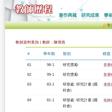
教
教師資料查詢 | 教師：陳憬燕
#
學年期
類別
標題
61
98-1
研究獎勵
普通
62
99-1
研究獎勵
普通
63
83-1
研發處: 研究計畫 (國
過渡
科會)
64
81-1
研發處: 研究計畫 (國
低維
科會)