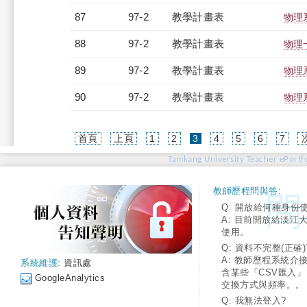
87
97-2
教學計畫表
物理系
88
97-2
教學計畫表
物理一
89
97-2
教學計畫表
物理系
90
97-2
教學計畫表
物理系
(current)
首頁
上頁
1
2
3
4
5
6
7
Tamkang University Teacher ePortfo
教師歷程問與答:
Q: 開放給何種身份
A: 目前開放給淡江
使用。
Q: 資料不完整(正確)
A: 教師歷程系統介
系統維護:
資訊處
含某些「CSV匯入
GoogleAnalytics
交換方式與頻率。。
Q: 我無法登入?