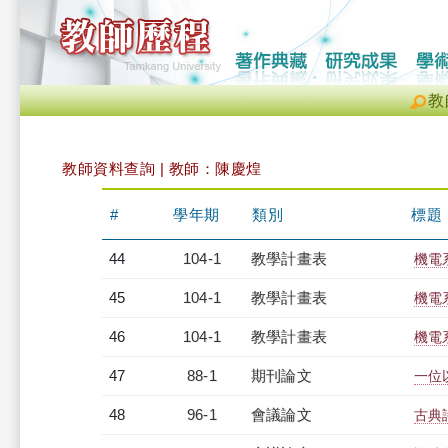
教
教師資料查詢 | 教師：陳慶煌
#
學年期
類別
標題
44
104-1
教學計畫表
機電系
45
104-1
教學計畫表
機電系
46
104-1
教學計畫表
機電系
47
88-1
期刊論文
一位
48
96-1
會議論文
古典