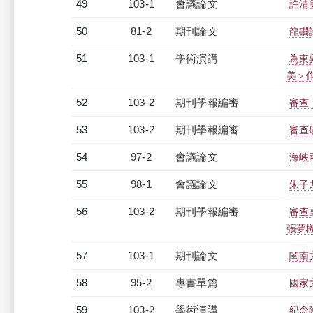
49
103-1
會議論文
許清
50
81-2
期刊論文
龍礀
51
103-1
學術演講
為東
美＞
52
103-2
期刊學報編審
審查
53
103-2
期刊學報編審
審查
54
97-2
會議論文
海峽
55
98-1
會議論文
朱子
56
103-2
期刊學報編審
審查
張夢
57
103-1
期刊論文
閩南
58
95-2
專書單篇
國家
59
103-2
學術演講
紀念