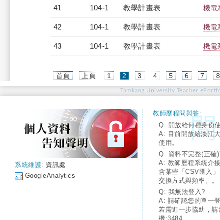
41
104-1
教學計畫表
機電系
42
104-1
教學計畫表
機電系
43
104-1
教學計畫表
機電系
(current)
首頁
上頁
1
2
3
4
5
6
7
Tamkang University Teacher ePortfo
教師歷程問與答:
Q: 開放給何種身份
A: 目前開放給淡江
使用。
Q: 資料不完整(正確)
A: 教師歷程系統介
系統維護:
資訊處
含某些「CSV匯入
GoogleAnalytics
交換方式與頻率。。
Q: 我無法登入?
A: 請確認您的單一
若需進一步協助，請
機:3484