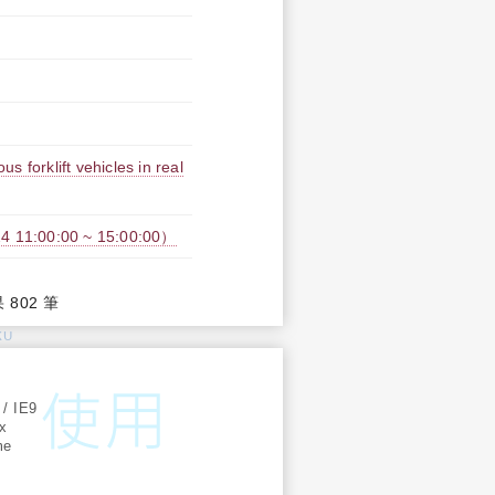
 forklift vehicles in real
1:00:00 ~ 15:00:00）
果 802 筆
KU
:
 / IE9
ox
me