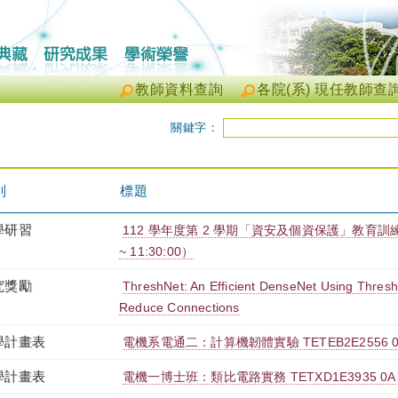
教師資料查詢
各院(系) 現任教師查
關鍵字：
別
標題
學研習
112 學年度第 2 學期「資安及個資保護」教育訓練（202
~ 11:30:00）
究獎勵
ThreshNet: An Efficient DenseNet Using Thres
Reduce Connections
學計畫表
電機系電通二：計算機韌體實驗 TETEB2E2556 0
學計畫表
電機一博士班：類比電路實務 TETXD1E3935 0A