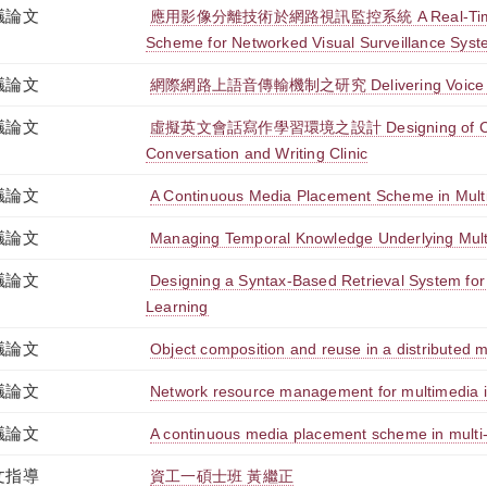
議論文
應用影像分離技術於網路視訊監控系統 A Real-Time Im
Scheme for Networked Visual Surveillance Sys
議論文
網際網路上語音傳輸機制之研究 Delivering Voice over
議論文
虛擬英文會話寫作學習環境之設計 Designing of Cybe
Conversation and Writing Clinic
議論文
A Continuous Media Placement Scheme in Mult
議論文
Managing Temporal Knowledge Underlying Mult
議論文
Designing a Syntax-Based Retrieval System fo
Learning
議論文
Object composition and reuse in a distributed 
議論文
Network resource management for multimedia 
議論文
A continuous media placement scheme in multi
文指導
資工一碩士班 黃繼正