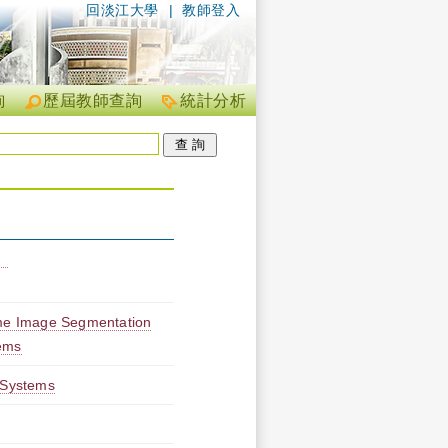
回淡江大學
|
教師登入
詢
歷屆教師查詢
統計分析
）
age Segmentation
tems
l Systems