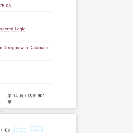
5 0A
eered Logic
esigns with Database
第 14 頁 / 結果 901
筆
KU
:
 / IE9