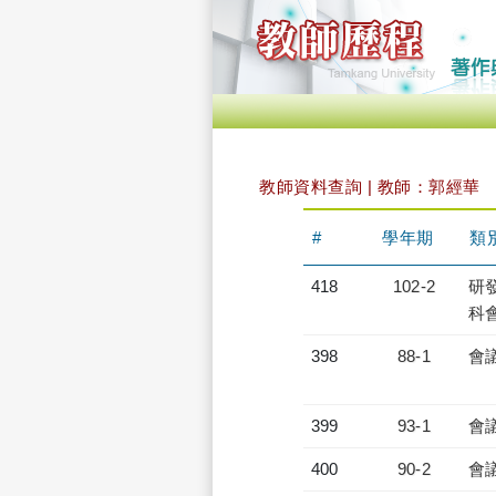
教師資料查詢 | 教師：郭經華
#
學年期
類
418
102-2
研發
科會
398
88-1
會
399
93-1
會
400
90-2
會