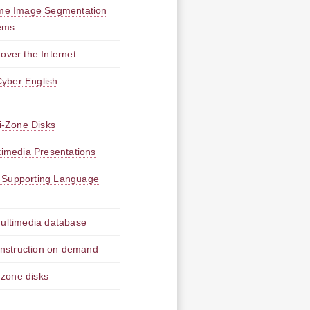
age Segmentation
tems
 the Internet
r English
i-Zone Disks
imedia Presentations
r Supporting Language
multimedia database
instruction on demand
-zone disks