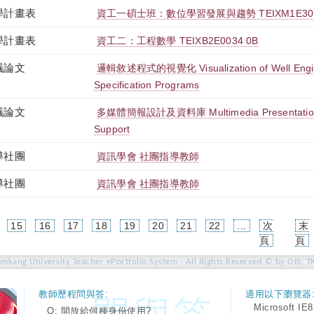
學計畫表
資工一碩士班：數位學習發展與趨勢 TEIXM1E307
學計畫表
資工二：工程數學 TEIXB2E0034 0B
議論文
邏輯敘述程式的視覺化 Visualization of Well Engin
Specification Programs
議論文
多媒體簡報設計及資料庫 Multimedia Presentation D
Support
導社團
資訊學會 社團指導教師
導社團
資訊學會 社團指導教師
15
16
17
18
19
20
21
22
...
次
末
rent)
頁
頁
amkang University Teacher ePortfolio System - All Rights Reserved © by OIS, T
教師歷程問與答:
適用以下瀏覽器
Microsoft IE8
Q: 開放給何種身份使用?