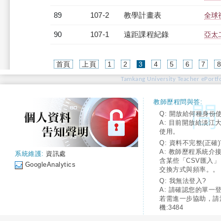
89
107-2
教學計畫表
全球視
90
107-1
遠距課程紀錄
亞太
(current)
首頁
上頁
1
2
3
4
5
6
7
Tamkang University Teacher ePortfo
教師歷程問與答:
Q: 開放給何種身份
A: 目前開放給淡江
使用。
Q: 資料不完整(正確)
A: 教師歷程系統介
系統維護:
資訊處
含某些「CSV匯入
GoogleAnalytics
交換方式與頻率。。
Q: 我無法登入?
A: 請確認您的單一
若需進一步協助，請
機:3484