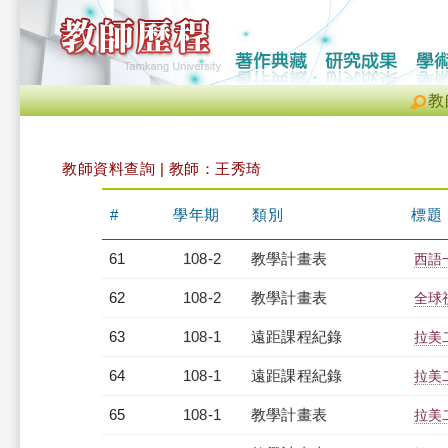
教
教師資料查詢 | 教師：王秀琦
#
學年期
類別
標題
61
108-2
教學計畫表
西語一
62
108-2
教學計畫表
全球視
63
108-1
遠距課程紀錄
拉美二
64
108-1
遠距課程紀錄
拉美二
65
108-1
教學計畫表
拉美二