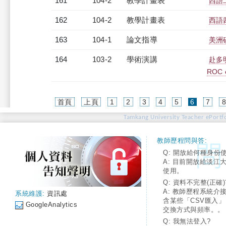
161
104-2
教學計畫表
西語二
162
104-2
教學計畫表
西語四
163
104-1
論文指導
美洲
164
103-2
學術演講
赴多明
ROC 
(current)
首頁
上頁
1
2
3
4
5
6
7
Tamkang University Teacher ePortfo
教師歷程問與答:
Q: 開放給何種身份
A: 目前開放給淡江
使用。
Q: 資料不完整(正確)
A: 教師歷程系統介
系統維護:
資訊處
含某些「CSV匯入
GoogleAnalytics
交換方式與頻率。。
Q: 我無法登入?