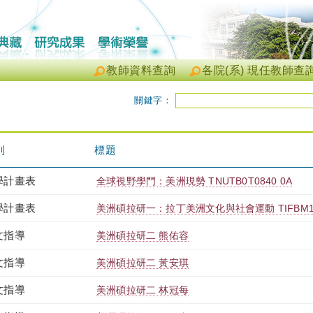
教師資料查詢
各院(系) 現任教師查
關鍵字：
別
標題
學計畫表
全球視野學門：美洲現勢 TNUTB0T0840 0A
學計畫表
美洲碩拉研一：拉丁美洲文化與社會運動 TIFBM1T2
文指導
美洲碩拉研二 熊佑容
文指導
美洲碩拉研二 黃安琪
文指導
美洲碩拉研二 林冠每