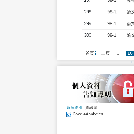
297
98-1
教
298
98-1
論
299
98-1
論
300
98-1
論
首頁
上頁
...
10
T
系統維護:
資訊處
GoogleAnalytics