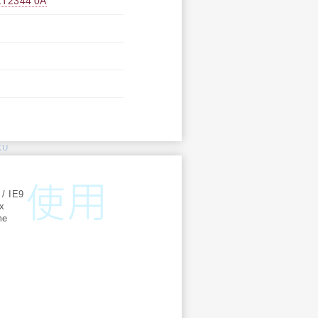
344 0A
KU
:
 / IE9
ox
me