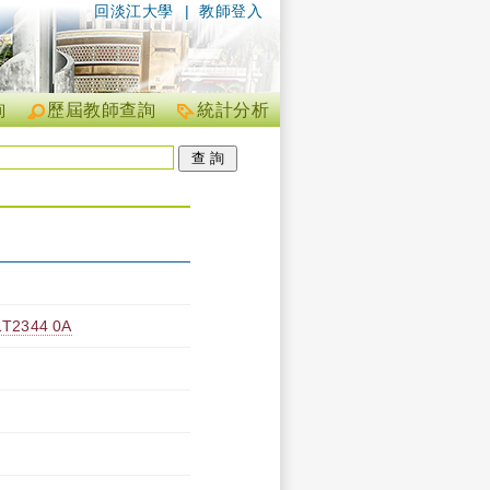
回淡江大學
|
教師登入
詢
歷屆教師查詢
統計分析
344 0A