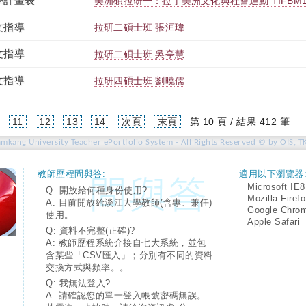
學計畫表
美洲碩拉研一：拉丁美洲文化與社會運動 TIFBM1T2
文指導
拉研二碩士班 張洹瑋
文指導
拉研二碩士班 吳亭慧
文指導
拉研四碩士班 劉曉儒
(current)
11
12
13
14
次頁
末頁
第 10 頁 / 結果 412 筆
amkang University Teacher ePortfolio System - All Rights Reserved © by OIS, T
教師歷程問與答:
適用以下瀏覽器
Microsoft IE8
Q: 開放給何種身份使用?
Mozilla Firef
A: 目前開放給淡江大學教師(含專、兼任)
Google Chro
使用。
Apple Safari
Q: 資料不完整(正確)?
A: 教師歷程系統介接自七大系統，並包
含某些「CSV匯入」；分別有不同的資料
交換方式與頻率。。
Q: 我無法登入?
A: 請確認您的單一登入帳號密碼無誤。