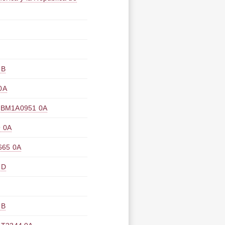
B
0A
1A0951 0A
 0A
5 0A
1D
B