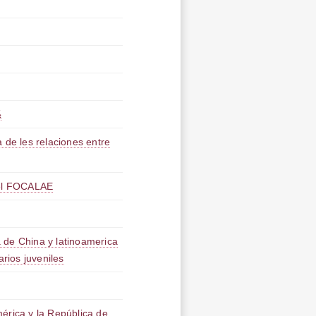
係
 de les relaciones entre
del FOCALAE
 de China y latinoamerica
arios juveniles
érica y la República de