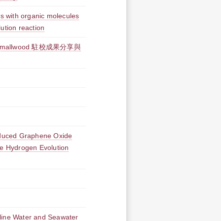
ms with organic molecules
ution reaction
mallwood 駐校成果分享與
duced Graphene Oxide
he Hydrogen Evolution
aline Water and Seawater