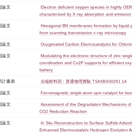
刊論文
Electron deficient oxygen species in highly OER
characterized by X-ray absorption and emission
刊論文
Hexagonal BN membranes formation by liquid-p
from scanning transmission x-ray microscopy
刊論文
Oxygenated Carbon Electrocatalysts for Chlorin
刊論文
Modulating the electronic structure of zinc sing
coordination and Co2P supports for efficient oxy
battery
學計畫表
尖端材料四：普通物理實驗 TSAXB4S0291 1A
刊論文
Ferromagnetic single-atom spin catalyst for boos
刊論文
Assessment of the Degradation Mechanisms of 
CO2 Reduction Reaction
刊論文
In Situ Reconstruction to Surface Sulfide Adsor
Enhanced Electrocatalytic Hydrogen Evolution Ac