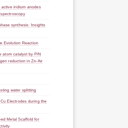
 active iridium anodes
 spectroscopy
hase synthesis: Insights
e Evolution Reaction
le atom catalyst by P/N
gen reduction in Zn-Air
ting water splitting
Cu Electrodes during the
bed Metal Scaffold for
tivity