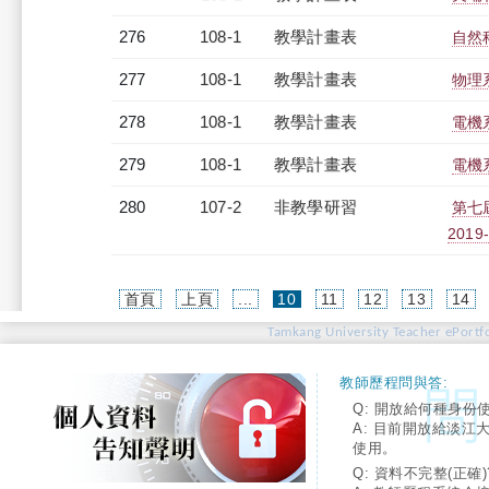
276
108-1
教學計畫表
自然科
277
108-1
教學計畫表
物理系
278
108-1
教學計畫表
電機系
279
108-1
教學計畫表
電機系
280
107-2
非教學研習
第七屆
2019-
(current)
首頁
上頁
...
10
11
12
13
14
Tamkang University Teacher ePortfo
教師歷程問與答:
Q: 開放給何種身份
A: 目前開放給淡江
使用。
Q: 資料不完整(正確)