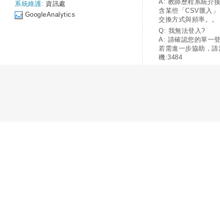
A: 教師歷程系統介
系統維護:
資訊處
含某些「CSV匯入
GoogleAnalytics
交換方式與頻率。。
Q: 我無法登入?
A: 請確認您的單一
若需進一步協助，請
機:3484