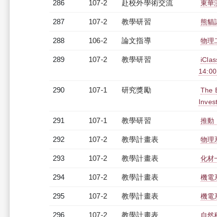
286
107-2
赴校外學術交流
東華
287
107-2
教學研習
熊貓講
288
106-2
論文指導
物理
289
107-2
教學研習
iCl
14:0
290
107-1
研究獎勵
The E
Inves
291
107-1
教學研習
推動「
292
107-2
教學計畫表
物理系
293
107-2
教學計畫表
化材一
294
107-2
教學計畫表
機電系
295
107-2
教學計畫表
機電系
296
107-2
教學計畫表
自然科