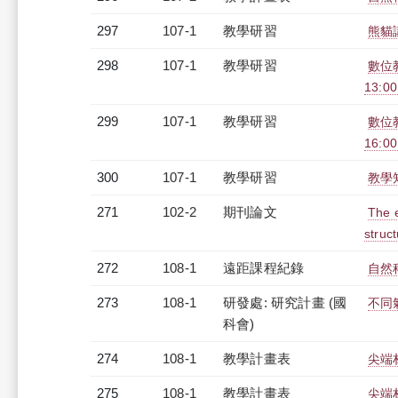
297
107-1
教學研習
熊貓講
298
107-1
教學研習
數位教
13:00
299
107-1
教學研習
數位教
16:0
300
107-1
教學研習
教學知
271
102-2
期刊論文
The e
struc
272
108-1
遠距課程紀錄
自然科
273
108-1
研發處: 研究計畫 (國
不同
科會)
274
108-1
教學計畫表
尖端材
275
108-1
教學計畫表
尖端材