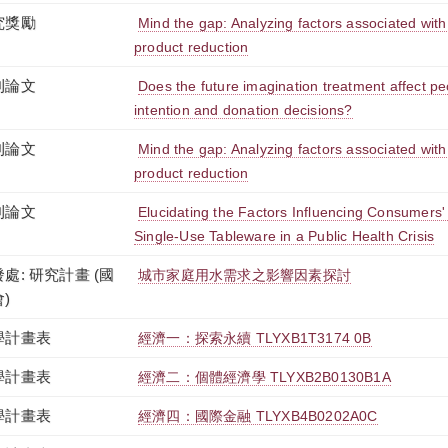
究獎勵
Mind the gap: Analyzing factors associated wit
product reduction
刊論文
Does the future imagination treatment affect p
intention and donation decisions?
刊論文
Mind the gap: Analyzing factors associated wit
product reduction
刊論文
Elucidating the Factors Influencing Consumers'
Single-Use Tableware in a Public Health Crisis
處: 研究計畫 (國
城市家庭用水需求之影響因素探討
)
學計畫表
經濟一：探索永續 TLYXB1T3174 0B
學計畫表
經濟二：個體經濟學 TLYXB2B0130B1A
學計畫表
經濟四：國際金融 TLYXB4B0202A0C