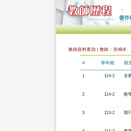
教師資料查詢 | 教師：洪鳴丰
#
學年期
類
1
114-2
非
2
114-2
教
3
113-2
期
4
114-2
教