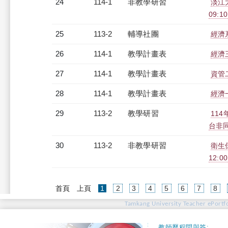
24
114-1
非教學研習
淡江
09:10
25
113-2
輔導社團
經濟
26
114-1
教學計畫表
經濟三
27
114-1
教學計畫表
資管二
28
114-1
教學計畫表
經濟一
29
113-2
教學研習
11
台非同步
30
113-2
非教學研習
衛生保
12:0
(current)
首頁
上頁
1
2
3
4
5
6
7
8
Tamkang University Teacher ePortfo
教師歷程問與答: