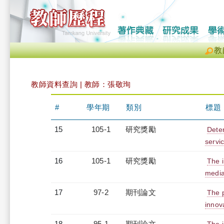
教
教師資料查詢 | 教師：張敬珣
#
學年期
類別
標題
15
105-1
研究獎勵
Deter
servi
16
105-1
研究獎勵
The 
media
17
97-2
期刊論文
The p
innov
18
95-1
期刊論文