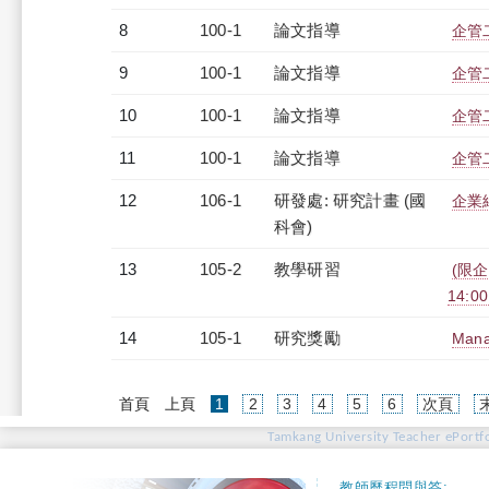
8
100-1
論文指導
企管
9
100-1
論文指導
企管
10
100-1
論文指導
企管
11
100-1
論文指導
企管
12
106-1
研發處: 研究計畫 (國
企業
科會)
13
105-2
教學研習
(限企
14:0
14
105-1
研究獎勵
Manag
(current)
首頁
上頁
1
2
3
4
5
6
次頁
Tamkang University Teacher ePortfo
教師歷程問與答: