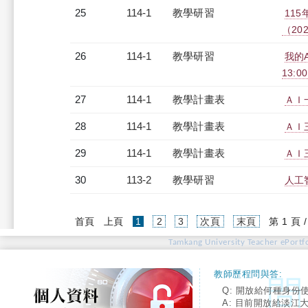
25
114-1
教學研習
11
（2025
26
114-1
教學研習
我的A
13:0
27
114-1
教學計畫表
ＡＩ一
28
114-1
教學計畫表
ＡＩ三
29
114-1
教學計畫表
ＡＩ三
30
113-2
教學研習
人工智
(current)
首頁
上頁
1
2
3
次頁
末頁
第 1 頁 
Tamkang University Teacher ePortfo
教師歷程問與答:
Q: 開放給何種身份
A: 目前開放給淡江