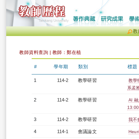
教
教師資料查詢 | 教師：鄭在植
#
學年期
類別
標題
1
114-2
教學研習
教學特
系孟雅璿
2
114-2
教學研習
AI 
13:0
3
114-2
教學研習
我不會
4
114-1
會議論文
Heur