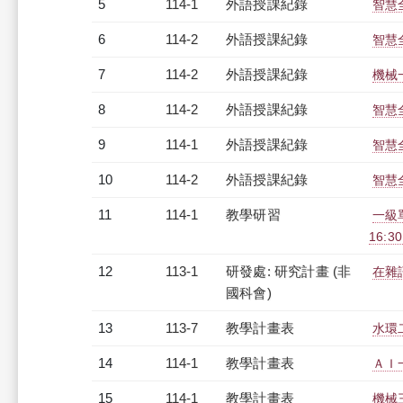
5
114-1
外語授課紀錄
智慧全
6
114-2
外語授課紀錄
智慧全
7
114-2
外語授課紀錄
機械
8
114-2
外語授課紀錄
智慧全
9
114-1
外語授課紀錄
智慧全
10
114-2
外語授課紀錄
智慧全
11
114-1
教學研習
一級單
16:3
12
113-1
研發處: 研究計畫 (非
在雜
國科會)
13
113-7
教學計畫表
水環二
14
114-1
教學計畫表
ＡＩ一
15
114-1
教學計畫表
機械三