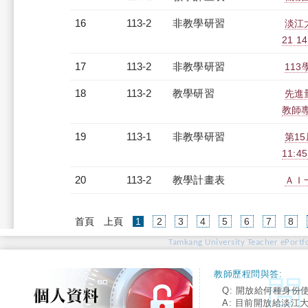
16
113-2
非教學研習
淡江大
21 14
17
113-2
非教學研習
113
18
113-2
教學研習
先進
教師專業
19
113-1
非教學研習
第15
11:4
20
113-2
教學計畫表
ＡＩ一
(current)
首頁
上頁
1
2
3
4
5
6
7
8
Tamkang University Teacher ePortfo
教師歷程問與答:
Q: 開放給何種身份
A: 目前開放給淡江