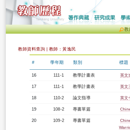
教
教師資料查詢 | 教師：黃逸民
#
學年期
類別
標題
16
111-1
教學計畫表
英文進
17
111-1
教學計畫表
英文三
18
110-2
論文指導
英文
19
108-2
專書單篇
Chin
20
109-2
專書單篇
Chin
Warr