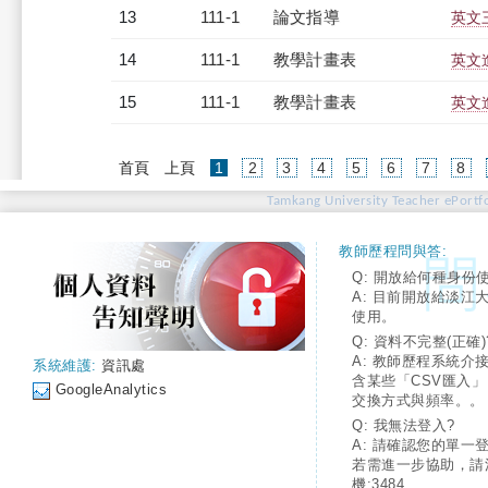
13
111-1
論文指導
英文
14
111-1
教學計畫表
英文進
15
111-1
教學計畫表
英文進
(current)
首頁
上頁
1
2
3
4
5
6
7
8
Tamkang University Teacher ePortfo
教師歷程問與答:
Q: 開放給何種身份
A: 目前開放給淡江
使用。
Q: 資料不完整(正確)
A: 教師歷程系統介
系統維護:
資訊處
含某些「CSV匯入
GoogleAnalytics
交換方式與頻率。。
Q: 我無法登入?
A: 請確認您的單一
若需進一步協助，請
機:3484