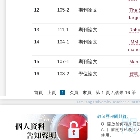
12
105-2
期刊論文
The S
Targe
13
111-1
期刊論文
Robus
14
104-1
期刊論文
IMM e
maneu
15
107-1
期刊論文
Maneu
16
103-2
學位論文
智慧
(current)
首頁
上頁
1
次頁
末頁
第 1 頁 / 結果 16 筆
Tamkang University Teacher ePortfo
教師歷程問與答:
Q: 開放給何種身份
A: 目前開放給淡江
使用。