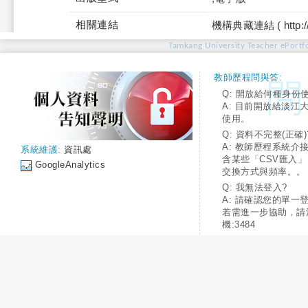
相關連結
機構典藏連結 ( http://tku
Tamkang University Teacher ePortfo
教師歷程問與答:
Q: 開放給何種身份
A: 目前開放給淡江
使用。
Q: 資料不完整(正確)
A: 教師歷程系統介
系統維護:
資訊處
含某些「CSV匯入
GoogleAnalytics
交換方式與頻率。。
Q: 我無法登入?
A: 請確認您的單一
若需進一步協助，請
機:3484