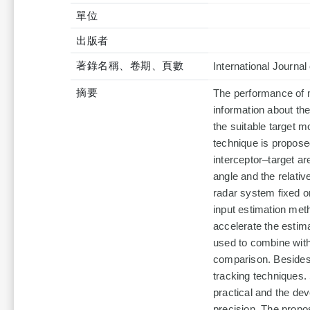
單位
出版者
著錄名稱、卷期、頁數
International Journa
摘要
The performance of m
information about the
the suitable target m
technique is propose
interceptor–target ar
angle and the relati
radar system fixed o
input estimation meth
accelerate the estimat
used to combine with
comparison. Besides,
tracking techniques.
practical and the de
precision. The propos