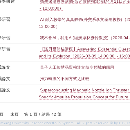
教學研習
衛生保健宣導活動-💪🦴骨密檢測活動4月21日🦴💪（20
~ 12:00:00）
學研習
AI 融入教學的真真假假(外交系李文基副教授)（2026-04
13:00:00）
學研習
我不會AI，我用AI(經濟系林彥伶教授)（2026-04-15 1
學研習
【諾貝爾熊貓講座】Answering Existential Question
and Its Evolution（2026-03-09 14:00:00 ~ 16:0
議論文
量子人工智慧品質檢測於航空領域的應用
議論文
推力轉換的不同方式之比較
議論文
Superconducting Magnetic Nozzle Ion Thruster
Specific-Impulse Propulsion Concept for Futur
頁
末頁
第 1 頁 / 結果 42 筆
amkang University Teacher ePortfolio System - All Rights Reserved © by OIS, T