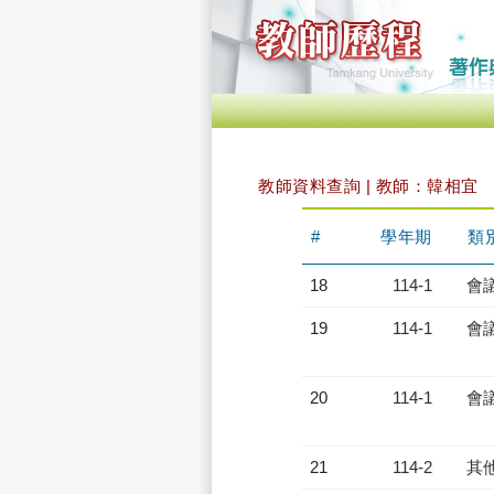
教師資料查詢 | 教師：韓相宜
#
學年期
類
18
114-1
會
19
114-1
會
20
114-1
會
21
114-2
其