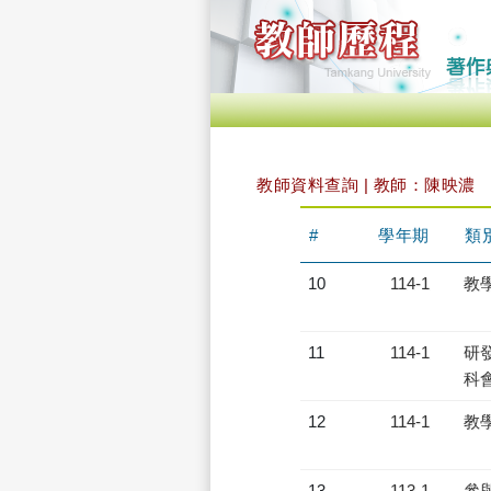
教師資料查詢 | 教師：陳映濃
#
學年期
類
10
114-1
教
11
114-1
研發
科會
12
114-1
教
13
113-1
參