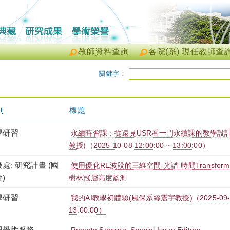
教師資料查詢
各院(系) 現任教師查
關鍵字：
別
標題
學研習
永續時習課：從遠見USR看一門永續課的教學設
教授)（2025-10-08 12:00:00 ~ 13:00:00）
處: 研究計畫 (國
使用優化RE波段的三維空間-光譜-時間Transfo
)
樹林冠層高度監測
學研習
我的AI教學初體驗(風保系繆震宇教授)（2025-09-23 
13:00:00）
與學術服務