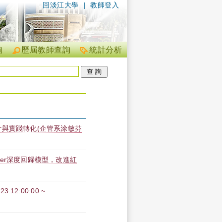
回淡江大學
|
教師登入
詢
歷屆教師查詢
統計分析
計與實踐轉化(企管系涂敏芬
rmer深度回歸模型，改進紅
12:00:00 ~