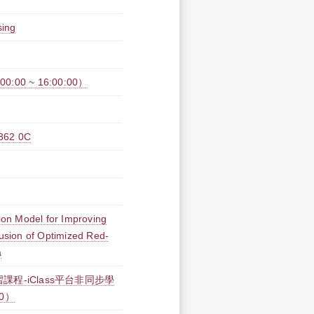
sing
00 ~ 16:00:00）
2 0C
on Model for Improving
sion of Optimized Red-
a
課程-iClass平台非同步學
00）