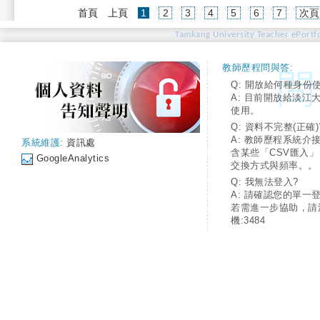
(current)
首頁
上頁
1
2
3
4
5
6
7
次頁
Tamkang University Teacher ePortfo
教師歷程問與答:
Q: 開放給何種身份
A: 目前開放給淡江
使用。
Q: 資料不完整(正確)
A: 教師歷程系統介
系統維護:
資訊處
含某些「CSV匯入
GoogleAnalytics
交換方式與頻率。。
Q: 我無法登入?
A: 請確認您的單一
若需進一步協助，請
機:3484