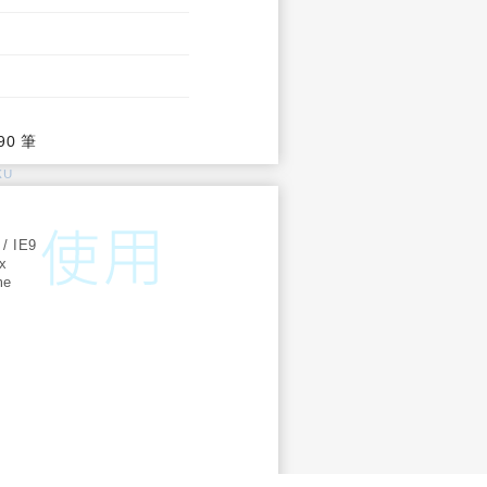
90 筆
KU
:
 / IE9
ox
me