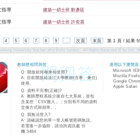
文指導
建築一碩士班 劉彥廷
文指導
建築一碩士班 許奕晨
4
5
6
7
8
9
...
次頁
末頁
第 1 頁 / 結果 5
amkang University Teacher ePortfolio System - All Rights Reserved © by OIS, T
教師歷程問與答:
適用以下瀏覽器
Microsoft IE8
Q: 開放給何種身份使用?
Mozilla Firef
A: 目前開放給淡江大學教師(含專、兼任)
Google Chro
使用。
Apple Safari
Q: 資料不完整(正確)?
A: 教師歷程系統介接自七大系統，並包
含某些「CSV匯入」；分別有不同的資料
交換方式與頻率。。
Q: 我無法登入?
A: 請確認您的單一登入帳號密碼無誤。
若需進一步協助，請洽詢資訊處 分
機:3484