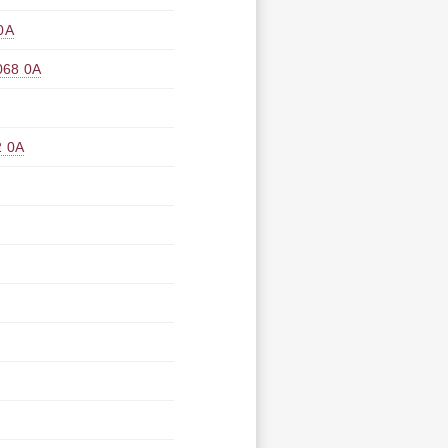
0A
8 0A
 0A