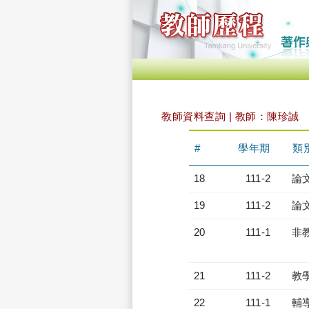
教師資料查詢 | 教師：陳珍誠
#
學年期
類
18
111-2
論
19
111-2
論
20
111-1
非
21
111-2
教
22
111-1
輔