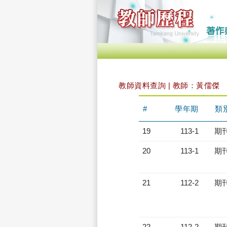
教師資料查詢 | 教師：黃儒傑
#
學年期
類
19
113-1
期
20
113-1
期
21
112-2
期
22
112-2
期