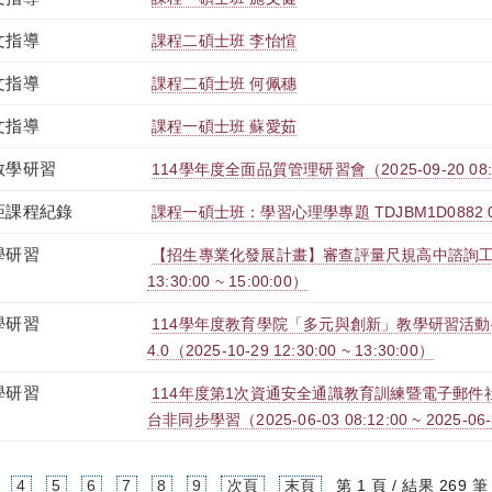
文指導
課程二碩士班 李怡愃
文指導
課程二碩士班 何佩穗
文指導
課程一碩士班 蘇愛茹
教學研習
114學年度全面品質管理研習會（2025-09-20 08:00:
距課程紀錄
課程一碩士班：學習心理學專題 TDJBM1D0882 
學研習
【招生專業化發展計畫】審查評量尺規高中諮詢工作坊（
13:30:00 ~ 15:00:00）
學研習
114學年度教育學院「多元與創新」教學研習活動
4.0（2025-10-29 12:30:00 ~ 13:30:00）
學研習
114年度第1次資通安全通識教育訓練暨電子郵件社交
台非同步學習（2025-06-03 08:12:00 ~ 2025-06-
4
5
6
7
8
9
次頁
末頁
第 1 頁 / 結果 269 筆