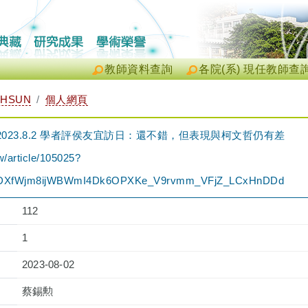
教師資料查詢
各院(系) 現任教師查
-HSUN
個人網頁
023.8.2 學者評侯友宜訪日：還不錯，但表現與柯文哲仍有差
/article/105025?
_iDXfWjm8ijWBWmI4Dk6OPXKe_V9rvmm_VFjZ_LCxHnDDd
112
1
2023-08-02
蔡錫勲