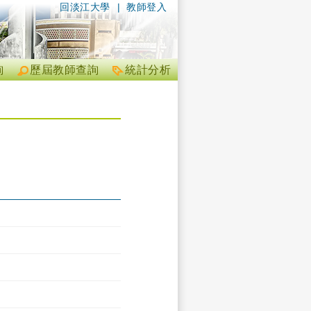
回淡江大學
|
教師登入
詢
歷屆教師查詢
統計分析