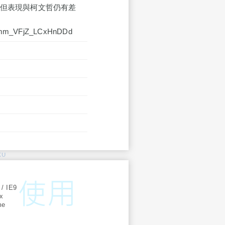
錯，但表現與柯文哲仍有差
vmm_VFjZ_LCxHnDDd
KU
:
 / IE9
ox
me