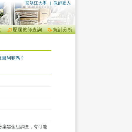
回淡江大學
|
教師登入
詢
歷屆教師查詢
統計分析
涉及圖利罪嗎？
北檢分案黑金組調查，有可能