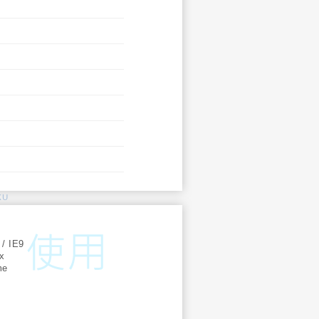
KU
:
 / IE9
ox
me