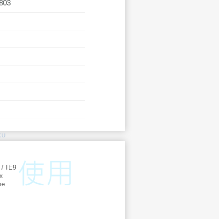
803
KU
:
 / IE9
ox
me