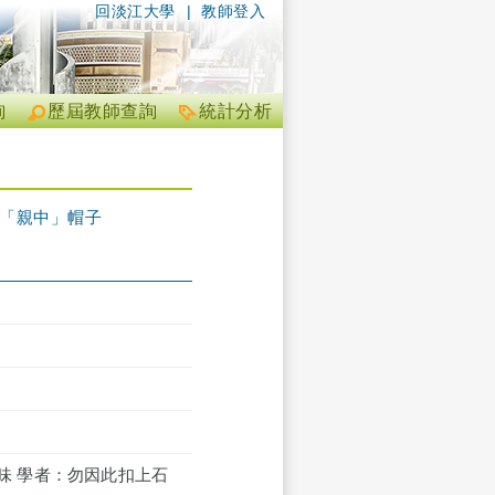
回淡江大學
|
教師登入
詢
歷屆教師查詢
統計分析
破茂「親中」帽子
人尋味 學者：勿因此扣上石