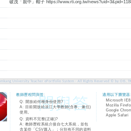
破茂「親中」帽子 https://www.rti.org.tw/news?uid=3&pid=118
amkang University Teacher ePortfolio System - All Rights Reserved © by OIS, T
教師歷程問與答:
適用以下瀏覽器
Microsoft IE8
Q: 開放給何種身份使用?
Mozilla Firef
A: 目前開放給淡江大學教師(含專、兼任)
Google Chro
使用。
Apple Safari
Q: 資料不完整(正確)?
A: 教師歷程系統介接自七大系統，並包
含某些「CSV匯入」；分別有不同的資料