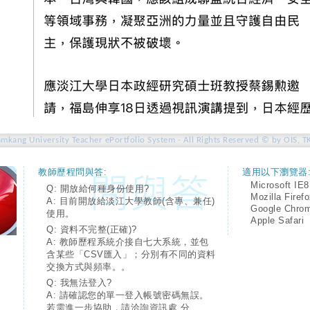
amkang University Teacher ePortfolio System - All Rights Reserved © by OIS, T
教師歷程問與答:
適用以下瀏覽器
Microsoft IE8
Q: 開放給何種身份使用?
Mozilla Firef
A: 目前開放給淡江大學教師(含專、兼任)
Google Chro
使用。
Apple Safari
Q: 資料不完整(正確)?
A: 教師歷程系統介接自七大系統，並包
含某些「CSV匯入」；分別有不同的資料
交換方式與頻率。。
Q: 我無法登入?
A: 請確認您的單一登入帳號密碼無誤。
若需進一步協助，請洽詢資訊處 分