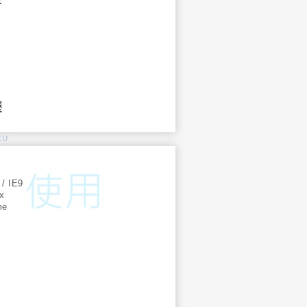
KU
:
 / IE9
ox
me