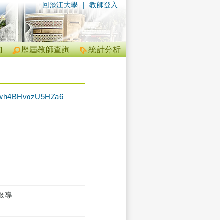
回淡江大學
|
教師登入
詢
歷屆教師查詢
統計分析
4BHvozU5HZa6
報導