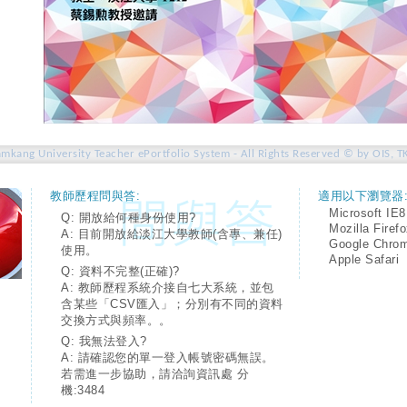
amkang University Teacher ePortfolio System - All Rights Reserved © by OIS, T
教師歷程問與答:
適用以下瀏覽器
Microsoft IE8
Q: 開放給何種身份使用?
Mozilla Firef
A: 目前開放給淡江大學教師(含專、兼任)
Google Chro
使用。
Apple Safari
Q: 資料不完整(正確)?
A: 教師歷程系統介接自七大系統，並包
含某些「CSV匯入」；分別有不同的資料
交換方式與頻率。。
Q: 我無法登入?
A: 請確認您的單一登入帳號密碼無誤。
若需進一步協助，請洽詢資訊處 分
機:3484