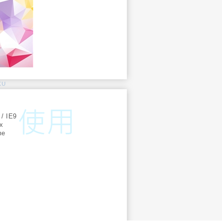
KU
:
 / IE9
ox
me