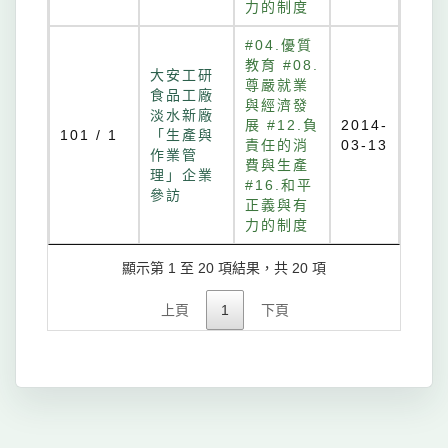
力的制度
#04.優質
教育 #08.
大安工研
尊嚴就業
食品工廠
與經濟發
淡水新廠
展 #12.負
2014-
101 / 1
「生產與
責任的消
03-13
作業管
費與生產
理」企業
#16.和平
參訪
正義與有
力的制度
顯示第 1 至 20 項結果，共 20 項
上頁
1
下頁