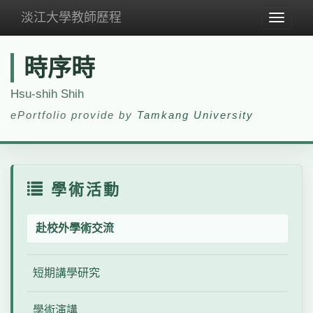
淡江大學教師歷程
Toggle
navigat
時序時
Hsu-shih Shih
ePortfolio provide by
Tamkang University
學術活動
赴校外學術交流
短期講學研究
學術演講