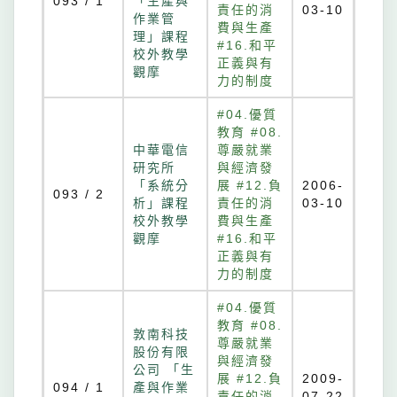
093 / 1
「生產與
責任的消
03-10
作業管
費與生產
理」課程
#16.和平
校外教學
正義與有
觀摩
力的制度
#04.優質
教育 #08.
中華電信
尊嚴就業
研究所
與經濟發
「系統分
展 #12.負
2006-
093 / 2
析」課程
責任的消
03-10
校外教學
費與生產
觀摩
#16.和平
正義與有
力的制度
#04.優質
教育 #08.
敦南科技
尊嚴就業
股份有限
與經濟發
公司 「生
展 #12.負
2009-
094 / 1
產與作業
責任的消
07-22