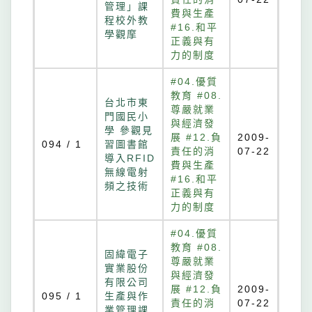
管理」課
費與生產
程校外教
#16.和平
學觀摩
正義與有
力的制度
#04.優質
教育 #08.
台北市東
尊嚴就業
門國民小
與經濟發
學 參觀見
展 #12.負
2009-
094 / 1
習圖書館
責任的消
07-22
導入RFID
費與生產
無線電射
#16.和平
頻之技術
正義與有
力的制度
#04.優質
教育 #08.
固緯電子
尊嚴就業
實業股份
與經濟發
有限公司
展 #12.負
2009-
095 / 1
生產與作
責任的消
07-22
業管理課