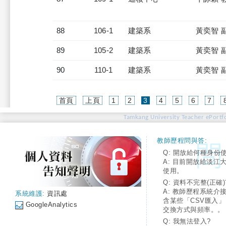
88
106-1
建築系
黃奕智 
89
105-2
建築系
黃奕智 
90
110-1
建築系
黃奕智 
(current)
首頁
上頁
1
2
3
4
5
6
7
Tamkang University Teacher ePortfo
教師歷程問與答:
Q: 開放給何種身份
A: 目前開放給淡江
使用。
Q: 資料不完整(正確)
A: 教師歷程系統介
系統維護:
資訊處
含某些「CSV匯入
GoogleAnalytics
交換方式與頻率。。
Q: 我無法登入?